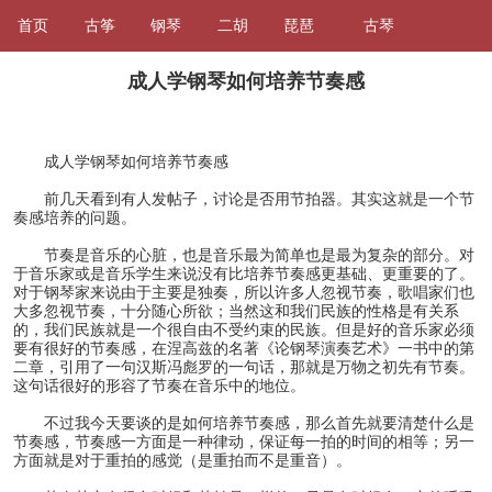
首页
古筝
钢琴
二胡
琵琶
古琴
成人学钢琴如何培养节奏感
成人学钢琴如何培养节奏感
前几天看到有人发帖子，讨论是否用节拍器。其实这就是一个节
奏感培养的问题。
节奏是音乐的心脏，也是音乐最为简单也是最为复杂的部分。对
于音乐家或是音乐学生来说没有比培养节奏感更基础、更重要的了。
对于钢琴家来说由于主要是独奏，所以许多人忽视节奏，歌唱家们也
大多忽视节奏，十分随心所欲；当然这和我们民族的性格是有关系
的，我们民族就是一个很自由不受约束的民族。但是好的音乐家必须
要有很好的节奏感，在涅高兹的名著《论钢琴演奏艺术》一书中的第
二章，引用了一句汉斯冯彪罗的一句话，那就是万物之初先有节奏。
这句话很好的形容了节奏在音乐中的地位。
不过我今天要谈的是如何培养节奏感，那么首先就要清楚什么是
节奏感，节奏感一方面是一种律动，保证每一拍的时间的相等；另一
方面就是对于重拍的感觉（是重拍而不是重音）。