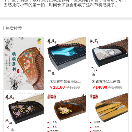
去感觉每小节的第一拍，时间长了就会形成了这种节奏感觉了。
热卖推荐
朱雀古筝如蓝高级演奏考级西安音乐学院
朱雀古筝忆江南西安音乐学院考级演奏专业古筝
13100
14090
￥
￥13100
￥
￥14090
敦煌古筝694PP-E 顺顺荔利
11999
￥
￥11999