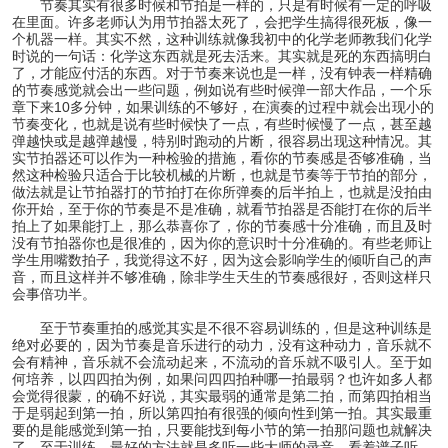
节奏其实有很多时候和节拍是一样的，只是有时候有一定的呼吸
在里面。许多老师认为用节拍器太死了，会把学生搞得很死板，像一
个机器一样。其实不然，这种训练就像我初中的化学老师教我们化学
时说的一句话：化学这东西就是死去活来。其实就是死的东西搞明白
了，才能应付活的东西。对于节奏来说也是一样，没有钟表一样精确
的节奏感觉就会出一些问题，例如说有些时候弹一部大作品，一个乐
章下来10多分钟，如果训练的不够好，在演奏的过程中就会出现小的
节奏变化，也就是说有些时候快了一点，有些时候慢了一点，甚至越
弹越快或是越弹越慢，特别时跑动的片断，很容易出现这种情况。其
实节拍器还可以作为一种检验的措施，看你的节奏感是否够准确，当
然这种检验只适合于比较机械的片断，也就是节奏等于节拍的部分，
做法就是让节拍器打的节拍打在你所弹奏的后半拍上，也就是没拍由
你开始，至于你的节奏是不是准确，就看节拍器是否能打在你的后半
拍上了如果能打上，那么恭喜你了，你的节奏感十分准确，而且及时
没有节拍器你也是很准的，因为你的意识时十分准确的。有些老师让
学生用嘴数拍子，我觉得这不好，因为这会影响学生的倾听自己的声
音，而且这样并不够准确，除非学生天生的节奏感很好，否则这样只
会事倍功半。
至于节奏重拍的感觉其实是不很不容易训练的，但是这种训练是
绝对必要的，因为节奏是音乐进行的动力，没有这种动力，音乐就不
会有精神，音乐就不会流动起来，不流动的音乐就不吸引人。至于如
何培养，以四四拍为例，如果问四四拍种哪一拍最弱？也许如多人都
会觉得很蒙，的确不好说，其实最弱的通常是第二拍，而第四拍相当
于是弱起到第一拍，所以第四拍有很强的倾向性到第一拍。其实最重
要的是能感觉到第一拍，只要能找到每小节的第一拍那问题也就解决
了。至于训练，最好的方法就是多听一些大师的录音，看着谱子听，